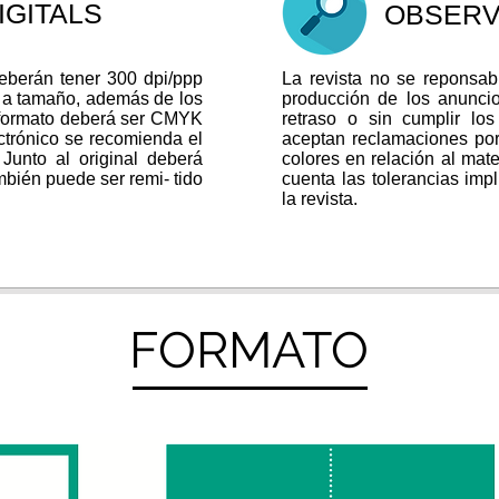
IGITALS
OBSERV
eberán tener 300 dpi/ppp
La revista no se reponsabi
 a tamaño, además de los
producción de los anunc
formato deberá ser CMYK
retraso o sin cumplir los
ctrónico se recomienda el
aceptan reclamaciones por 
unto al original deberá
colores en relación al mat
bién puede ser remi- tido
cuenta las tolerancias impl
la revista.
FORMATO