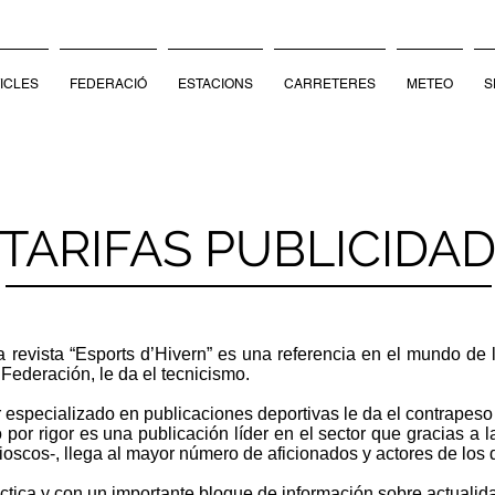
ICLES
FEDERACIÓ
ESTACIONS
CARRETERES
METEO
S
TARIFAS PUBLICIDA
 revista “Esports d’Hivern” es una referencia en el mundo de l
 Federación, le da el tecnicismo.
or especializado en publicaciones deportivas le da el contrapeso
por rigor es una publicación líder en el sector que gracias a la
ioscos-, llega al mayor número de aficionados y actores de los 
́ctica y con un importante bloque de información sobre actualid