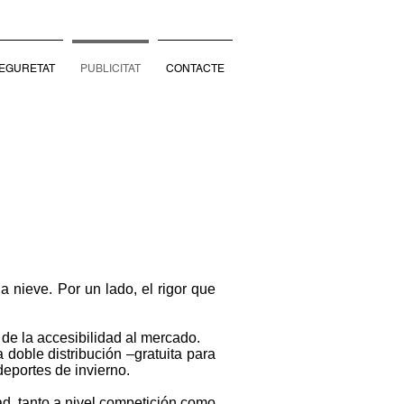
EGURETAT
PUBLICITAT
CONTACTE
D
a nieve. Por un lado, el rigor que
 de la accesibilidad al mercado.
 doble distribución –gratuita para
deportes de invierno.
ad, tanto a nivel competición como