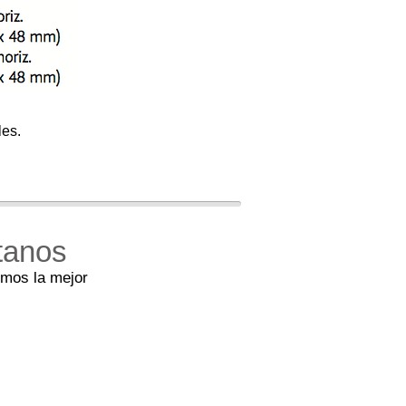
les.
tanos
emos la mejor