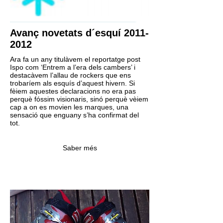
Avanç novetats d´esquí 2011-
2012
Ara fa un any titulàvem el reportatge post
Ispo com ‘Entrem a l’era dels cambers’ i
destacàvem l’allau de rockers que ens
trobaríem als esquís d’aquest hivern. Si
fèiem aquestes declaracions no era pas
perquè fóssim visionaris, sinó perquè vèiem
cap a on es movien les marques, una
sensació que enguany s’ha confirmat del
tot.
Saber més